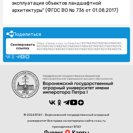
эксплуатация объектов ландшафтной
архитектуры" (ФГОС ВО № 736 от 01.08.2017)
Поделиться
https://www.vsau.ru/teacher/%D1%83%D1%81%D0%BE%D0%B2
Скопировать
%D0%B0%D0%BB%D0%B5%D0%BA%D1%81%D0%B0%D0%BD%D0
ссылку
%D0%B3%D0%B5%D0%BD%D0%BD%D0%B0%D0%B4%D1%8C%D0%B5%D0%B2%D0%BD%D0%B0/
© 2024 ВГАУ - Воронежский государственный аграрный
университет Все права на материалы сайта vsau.ru
принадлежат ВГАУ