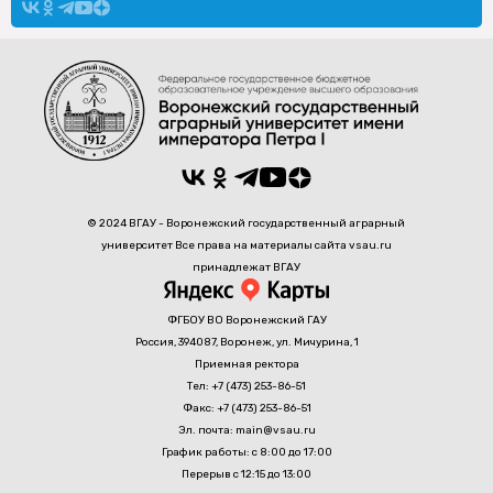
© 2024 ВГАУ - Воронежский государственный аграрный
университет Все права на материалы сайта vsau.ru
принадлежат ВГАУ
ФГБОУ ВО Воронежский ГАУ
Россия, 394087, Воронеж, ул. Мичурина, 1
Приемная ректора
Тел: +7 (473) 253-86-51
Факс: +7 (473) 253-86-51
Эл. почта: main@vsau.ru
График работы: с 8:00 до 17:00
Перерыв с 12:15 до 13:00