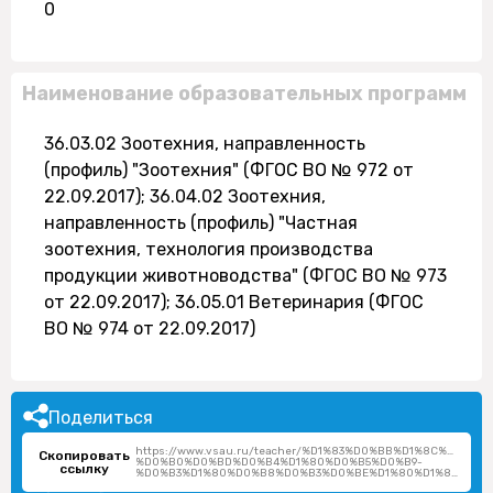
0
Наименование образовательных программ
36.03.02 Зоотехния, направленность
(профиль) "Зоотехния" (ФГОС ВО № 972 от
22.09.2017); 36.04.02 Зоотехния,
направленность (профиль) "Частная
зоотехния, технология производства
продукции животноводства" (ФГОС ВО № 973
от 22.09.2017); 36.05.01 Ветеринария (ФГОС
ВО № 974 от 22.09.2017)
Поделиться
https://www.vsau.ru/teacher/%D1%83%D0%BB%D1%8C%D1%8
Скопировать
%D0%B0%D0%BD%D0%B4%D1%80%D0%B5%D0%B9-
ссылку
%D0%B3%D1%80%D0%B8%D0%B3%D0%BE%D1%80%D1%8C%D0%B5%D0%B2%D0%B8%D1%87/