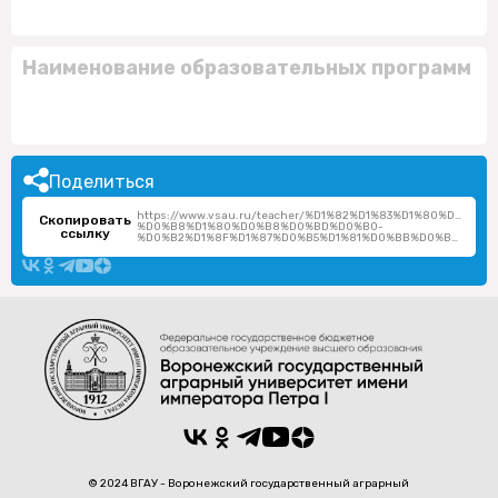
Наименование образовательных программ
Поделиться
https://www.vsau.ru/teacher/%D1%82%D1%83%D1%80%D1%8
Скопировать
%D0%B8%D1%80%D0%B8%D0%BD%D0%B0-
ссылку
%D0%B2%D1%8F%D1%87%D0%B5%D1%81%D0%BB%D0%B0%D0%B2%D0%BE%D0%B2%D0%BD%D0%B0/
© 2024 ВГАУ - Воронежский государственный аграрный