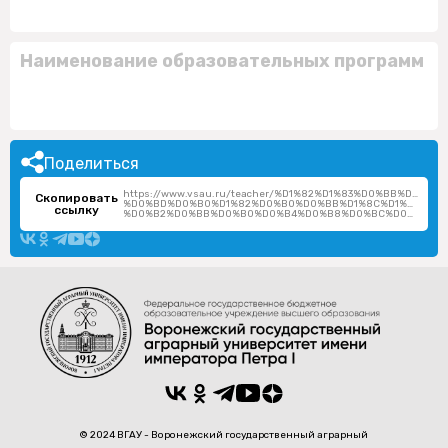
Наименование образовательных программ
Поделиться
https://www.vsau.ru/teacher/%D1%82%D1%83%D0%BB%D1%
Скопировать
%D0%BD%D0%B0%D1%82%D0%B0%D0%BB%D1%8C%D1%8F-
ссылку
%D0%B2%D0%BB%D0%B0%D0%B4%D0%B8%D0%BC%D0%B8%D1%80%D0%BE%D0%B2%D0%BD%D0%B0/
© 2024 ВГАУ - Воронежский государственный аграрный