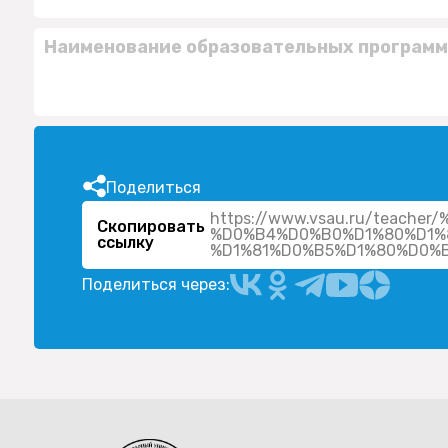
Наименование образовательных программ
Поделиться
https://www.vsau.ru/teac
Скопировать
%D0%B4%D0%B0%D1%80%D1%
ссылку
Поделиться через: