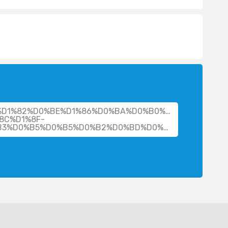
her/%D1%82%D0%BE%D1%86%D0%BA%D0%B0%D1%8F-
8C%D1%8F-
%D1%81%D0%B5%D1%80%D0%B3%D0%B5%D0%B5%D0%B2%D0%BD%D0%B0/