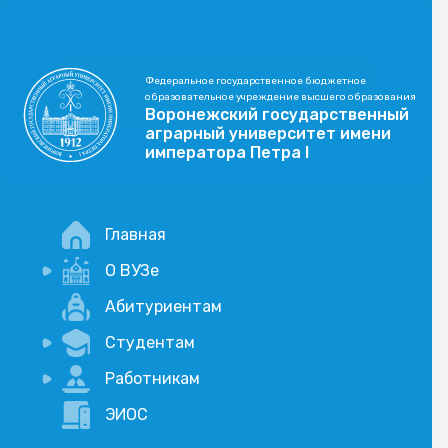
Федеральное государственное бюджетное
образовательное учреждение высшего образования
Воронежский государственный
аграрный университет имени
императора Петра I
Главная
О ВУЗе
Новости
Абитуриентам
История
Студентам
Учебный процесс
Научная деятельность
Портал дистанционого обучения
Работникам
Оплата услуг по QR-коду
Внимание, опрос!
ЭИОС
Академические отпуска
Вакансии
Социально-воспитательная работа