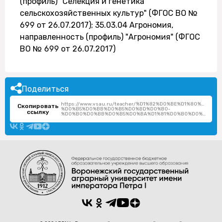
(профиль) "Селекция и генетика
сельскохозяйственных культур" (ФГОС ВО №
699 от 26.07.2017); 35.03.04 Агрономия,
направленность (профиль) "Агрономия" (ФГОС
ВО № 699 от 26.07.2017)
Поделиться
https://www.vsau.ru/teacher/%D1%82%D0%BE%D1%80%D0%BE
Скопировать
%D0%B5%D0%BB%D0%B5%D0%BD%D0%B0-
ссылку
%D0%B0%D0%BB%D0%B5%D0%BA%D1%81%D0%B0%D0%BD%D0%B4%D1%80%D0%BE%D0%B2%D0%BD%D0%B0/