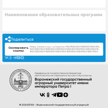
Наименование образовательных программ
Поделиться
https://www.vsau.ru/teacher/%D1%82%D0%B5%D1%80%D1%
Скопировать
%D0%B0%D0%BB%D0%B5%D0%BA%D1%81%D0%B0%D0%BD%D0
ссылку
%D0%B2%D0%BB%D0%B0%D0%B4%D0%B8%D0%BC%D0%B8%D1%80%D0%BE%D0%B2%D0%BD%D0%B0/
© 2024 ВГАУ - Воронежский государственный аграрный