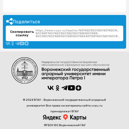
Поделиться
https://www.vsau.ru/teacher/%D1%82%D0%B0%D1%80%D0%
Скопировать
%D0%BF%D0%B0%D0%B2%D0%B5%D0%BB-
ссылку
%D0%B0%D0%BB%D0%B5%D0%BA%D1%81%D0%B0%D0%BD%D0%B4%D1%80%D0%BE%D0%B2%D0%B8%D1%87/
© 2024 ВГАУ - Воронежский государственный аграрный
университет Все права на материалы сайта vsau.ru
принадлежат ВГАУ
ФГБОУ ВО Воронежский ГАУ