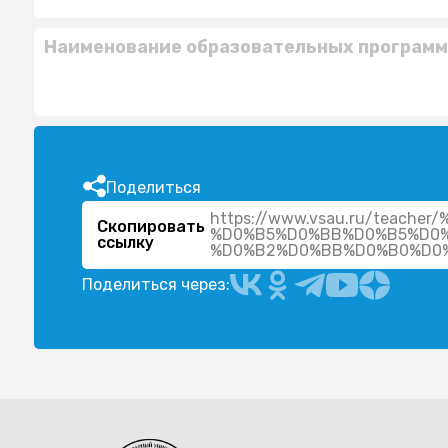
Наименование образовательных программ
Поделиться
https://www.vsau.ru/teac
Скопировать
%D0%B5%D0%BB%D0%B5%D0
ссылку
Поделиться через: