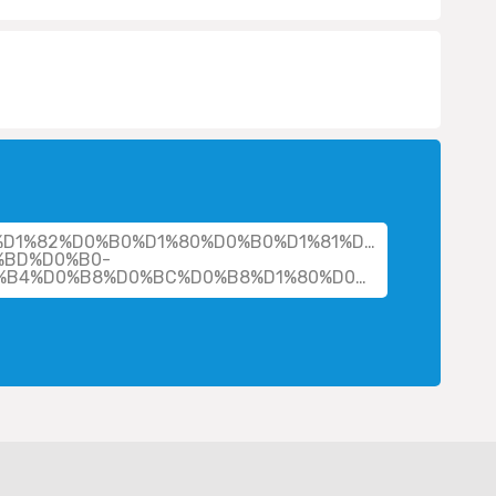
her/%D1%82%D0%B0%D1%80%D0%B0%D1%81%D0%B5%D0%B
%BD%D0%B0-
%D0%B2%D0%BB%D0%B0%D0%B4%D0%B8%D0%BC%D0%B8%D1%80%D0%BE%D0%B2%D0%BD%D0%B0/