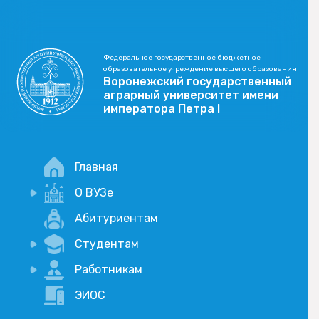
Федеральное государственное бюджетное
образовательное учреждение высшего образования
Воронежский государственный
аграрный университет имени
императора Петра I
Главная
О ВУЗе
Новости
Абитуриентам
История
Студентам
Учебный процесс
Научная деятельность
Портал дистанционого обучения
Работникам
Оплата услуг по QR-коду
Внимание, опрос!
ЭИОС
Академические отпуска
Вакансии
Социально-воспитательная работа