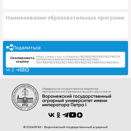
Наименование образовательных программ
Поделиться
https://www.vsau.ru/teacher/%D1%82%D0%B0%D0%BC%D0
Скопировать
%D1%8D%D0%BB%D0%B8%D0%BD%D0%B0-
ссылку
%D0%B8%D0%B2%D0%B0%D0%BD%D0%BE%D0%B2%D0%BD%D0%B0/
© 2024 ВГАУ - Воронежский государственный аграрный