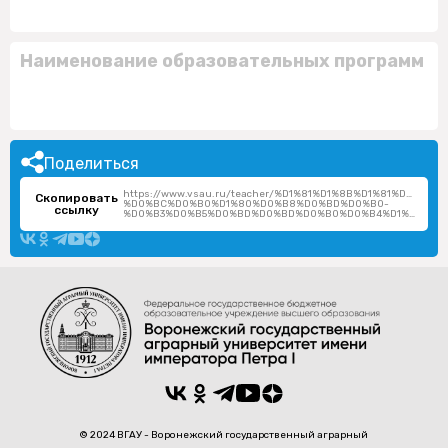
Наименование образовательных программ
Поделиться
https://www.vsau.ru/teacher/%D1%81%D1%8B%D1%81%D0%B
Скопировать
%D0%BC%D0%B0%D1%80%D0%B8%D0%BD%D0%B0-
ссылку
%D0%B3%D0%B5%D0%BD%D0%BD%D0%B0%D0%B4%D1%8C%D0%B5%D0%B2%D0%BD%D0%B0/
© 2024 ВГАУ - Воронежский государственный аграрный