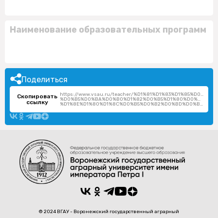
Наименование образовательных программ
Поделиться
https://www.vsau.ru/teacher/%D1%81%D1%83%D1%85%D0%B
Скопировать
%D0%B5%D0%BA%D0%B0%D1%82%D0%B5%D1%80%D0%B8%D0
ссылку
%D1%8E%D1%80%D1%8C%D0%B5%D0%B2%D0%BD%D0%B0/
© 2024 ВГАУ - Воронежский государственный аграрный