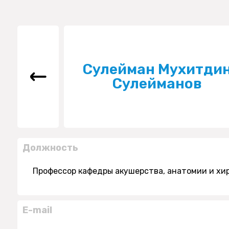
Сулейман Мухитди
Сулейманов
Должность
Профессор кафедры акушерства, анатомии и хи
E-mail