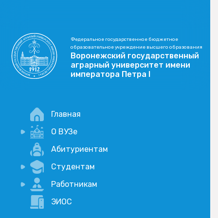
Федеральное государственное бюджетное
образовательное учреждение высшего образования
Воронежский государственный
аграрный университет имени
императора Петра I
Главная
О ВУЗе
Новости
Абитуриентам
История
Студентам
Учебный процесс
Научная деятельность
Портал дистанционого обучения
Работникам
Оплата услуг по QR-коду
Внимание, опрос!
ЭИОС
Академические отпуска
Вакансии
Социально-воспитательная работа