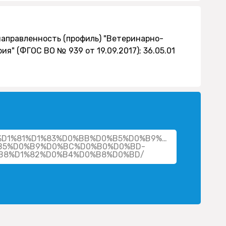
направленность (профиль) "Ветеринарно-
я" (ФГОС ВО № 939 от 19.09.2017); 36.05.01
cher/%D1%81%D1%83%D0%BB%D0%B5%D0%B9%D0%BC%D0%
B5%D0%B9%D0%BC%D0%B0%D0%BD-
B8%D1%82%D0%B4%D0%B8%D0%BD/