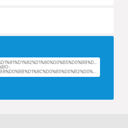
cher/%D1%81%D1%82%D1%80%D0%B5%D0%BB%D1%8C%D0%
%B0-
%D0%B2%D0%B0%D1%81%D0%B8%D0%BB%D1%8C%D0%B5%D0%B2%D0%BD%D0%B0/