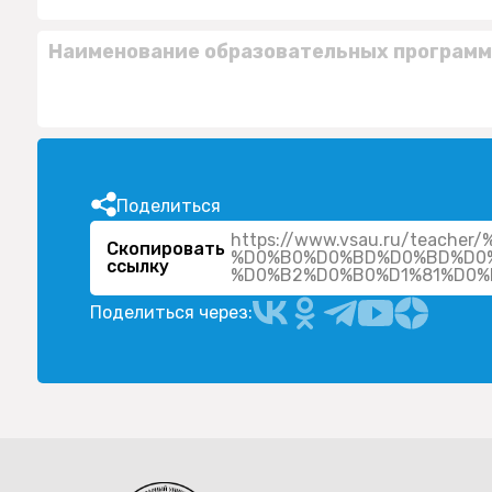
Наименование образовательных программ
Поделиться
https://www.vsau.ru/tea
Скопировать
%D0%B0%D0%BD%D0%BD%D0
ссылку
Поделиться через: