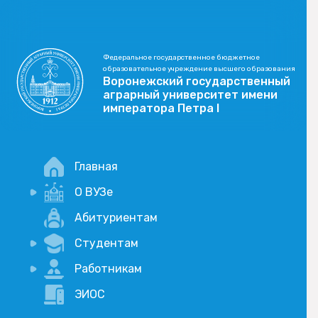
Федеральное государственное бюджетное
образовательное учреждение высшего образования
Воронежский государственный
аграрный университет имени
императора Петра I
Главная
О ВУЗе
Новости
Абитуриентам
История
Студентам
Учебный процесс
Научная деятельность
Портал дистанционого обучения
Работникам
Оплата услуг по QR-коду
Внимание, опрос!
ЭИОС
Академические отпуска
Вакансии
Социально-воспитательная работа