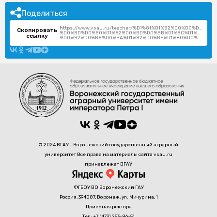
Поделиться
https://www.vsau.ru/teacher/%D1%81%D1%82%D0%B0%D0%
Скопировать
%D0%BD%D0%B0%D1%82%D0%B0%D0%BB%D1%8C%D1%8F-
ссылку
%D0%B2%D0%B8%D0%BA%D1%82%D0%BE%D1%80%D0%BE%D0%B2%D0%BD%D0%B0/
© 2024 ВГАУ - Воронежский государственный аграрный
университет Все права на материалы сайта vsau.ru
принадлежат ВГАУ
ФГБОУ ВО Воронежский ГАУ
Россия, 394087, Воронеж, ул. Мичурина, 1
Приемная ректора
Тел: +7 (473) 253-86-51