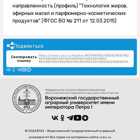
направленность (профиль) "Технология жиров,
эфирных масел и парфюмерно-косметических
продуктов" (ФГОС ВО № 211 от 12.03.2015)
Поделиться
https://www.vsau.ru/teacher/%D1%81%D0%BE%D1%80%D0%
Скопировать
%D0%B8%D1%80%D0%B8%D0%BD%D0%B0-
ссылку
%D0%B0%D0%BD%D0%B0%D1%82%D0%BE%D0%BB%D1%8C%D0%B5%D0%B2%D0%BD%D0%B0/
© 2024 ВГАУ - Воронежский государственный аграрный
университет Все права на материалы сайта vsau.ru