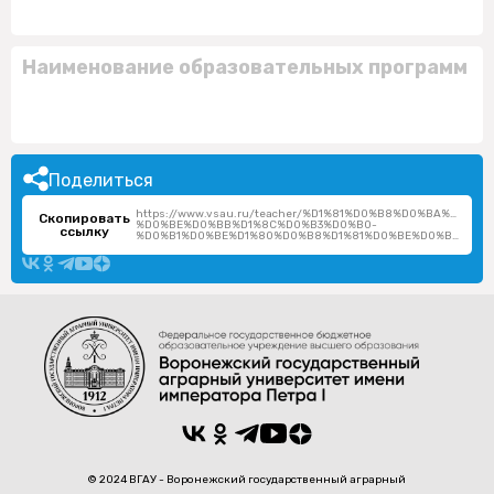
Наименование образовательных программ
Поделиться
https://www.vsau.ru/teacher/%D1%81%D0%B8%D0%BA%D0%
Скопировать
%D0%BE%D0%BB%D1%8C%D0%B3%D0%B0-
ссылку
%D0%B1%D0%BE%D1%80%D0%B8%D1%81%D0%BE%D0%B2%D0%BD%D0%B0/
© 2024 ВГАУ - Воронежский государственный аграрный