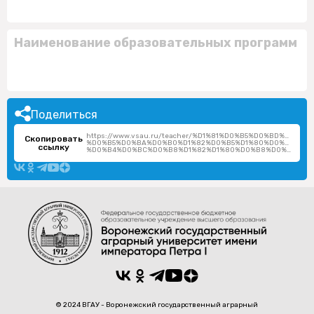
Наименование образовательных программ
Поделиться
https://www.vsau.ru/teacher/%D1%81%D0%B5%D0%BD%D1%
Скопировать
%D0%B5%D0%BA%D0%B0%D1%82%D0%B5%D1%80%D0%B8%D0
ссылку
%D0%B4%D0%BC%D0%B8%D1%82%D1%80%D0%B8%D0%B5%D0%B2%D0%BD%D0%B0/
© 2024 ВГАУ - Воронежский государственный аграрный