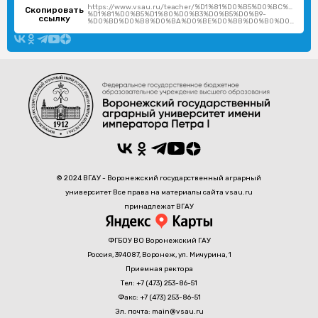
https://www.vsau.ru/teacher/%D1%81%D0%B5%D0%BC%D0%B
Скопировать
%D1%81%D0%B5%D1%80%D0%B3%D0%B5%D0%B9-
ссылку
%D0%BD%D0%B8%D0%BA%D0%BE%D0%BB%D0%B0%D0%B5%D0%B2%D0%B8%D1%87/
© 2024 ВГАУ - Воронежский государственный аграрный
университет Все права на материалы сайта vsau.ru
принадлежат ВГАУ
ФГБОУ ВО Воронежский ГАУ
Россия, 394087, Воронеж, ул. Мичурина, 1
Приемная ректора
Тел: +7 (473) 253-86-51
Факс: +7 (473) 253-86-51
Эл. почта: main@vsau.ru