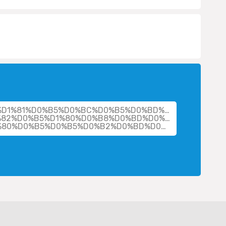
her/%D1%81%D0%B5%D0%BC%D0%B5%D0%BD%D0%BE%D0%B
82%D0%B5%D1%80%D0%B8%D0%BD%D0%B0-
%D0%B0%D0%BD%D0%B4%D1%80%D0%B5%D0%B5%D0%B2%D0%BD%D0%B0/