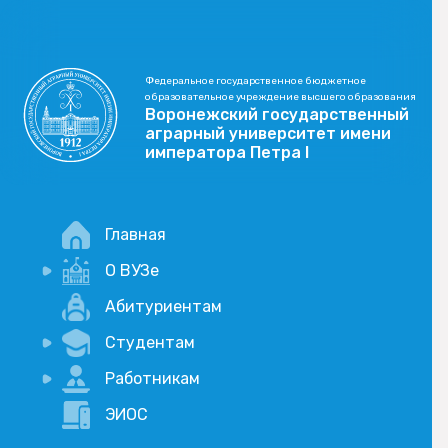
Федеральное государственное бюджетное
образовательное учреждение высшего образования
Воронежский государственный
аграрный университет имени
императора Петра I
Главная
О ВУЗе
Новости
Абитуриентам
История
Студентам
Учебный процесс
Научная деятельность
Портал дистанционого обучения
Работникам
Оплата услуг по QR-коду
Внимание, опрос!
ЭИОС
Академические отпуска
Вакансии
Социально-воспитательная работа