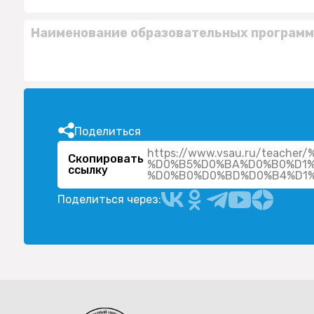
Наименование образовательных программ
Поделиться
https://www.vsau.ru/teac
Скопировать
%D0%B5%D0%BA%D0%B0%D1%
ссылку
Поделиться через: