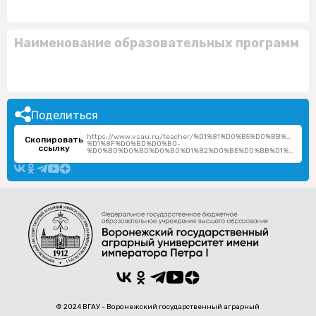
Наименование образовательных программ
Поделиться
https://www.vsau.ru/teacher/%D1%81%D0%B5%D0%BB%D0%
Скопировать
%D1%8F%D0%BD%D0%B0-
ссылку
%D0%B0%D0%BD%D0%B0%D1%82%D0%BE%D0%BB%D1%8C%D0%B5%D0%B2%D0%BD%D0%B0/
© 2024 ВГАУ - Воронежский государственный аграрный