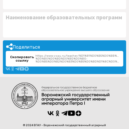
Наименование образовательных программ
Поделиться
https://www.vsau.ru/teacher/%D1%81%D0%B5%D0%BB%D0%
Скопировать
%D0%B0%D0%BD%D0%BD%D0%B0-
ссылку
%D0%B5%D0%B2%D0%B3%D0%B5%D0%BD%D1%8C%D0%B5%D0%B2%D0%BD%D0%B0/
© 2024 ВГАУ - Воронежский государственный аграрный