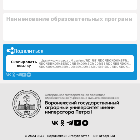
Наименование образовательных программ
Поделиться
https://www.vsau.ru/teacher/%D1%81%D0%B0%D0%BF%D1%
Скопировать
%D0%BB%D1%8E%D0%B4%D0%BC%D0%B8%D0%BB%D0%B0-
ссылку
%D0%B0%D0%BB%D0%B5%D0%BA%D1%81%D0%B0%D0%BD%D0%B4%D1%80%D0%BE%D0%B2%D0%BD%D0%B0/
© 2024 ВГАУ - Воронежский государственный аграрный