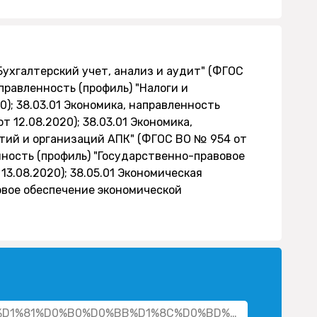
"Бухгалтерский учет, анализ и аудит" (ФГОС
аправленность (профиль) "Налоги и
); 38.03.01 Экономика, направленность
 12.08.2020); 38.03.01 Экономика,
тий и организаций АПК" (ФГОС ВО № 954 от
нность (профиль) "Государственно-правовое
13.08.2020); 38.05.01 Экономическая
овое обеспечение экономической
cher/%D1%81%D0%B0%D0%BB%D1%8C%D0%BD%D0%B8%D0%