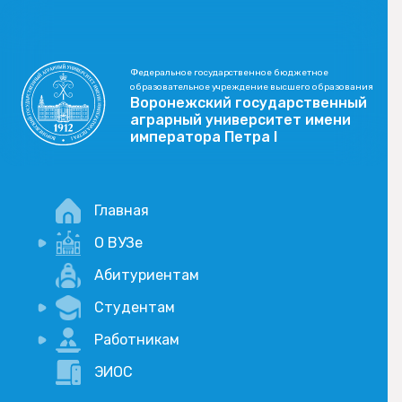
Федеральное государственное бюджетное
образовательное учреждение высшего образования
Воронежский государственный
аграрный университет имени
императора Петра I
Главная
О ВУЗе
Новости
Абитуриентам
История
Студентам
Учебный процесс
Научная деятельность
Портал дистанционого обучения
Работникам
Оплата услуг по QR-коду
Внимание, опрос!
ЭИОС
Академические отпуска
Вакансии
Социально-воспитательная работа