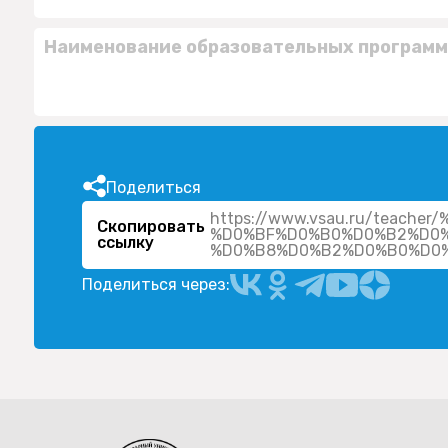
Наименование образовательных программ
Поделиться
https://www.vsau.ru/teac
Скопировать
%D0%BF%D0%B0%D0%B2%D0
ссылку
%D0%B8%D0%B2%D0%B0%D0%
Поделиться через: