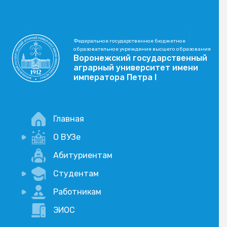
Федеральное государственное бюджетное
образовательное учреждение высшего образования
Воронежский государственный
аграрный университет имени
императора Петра I
Главная
О ВУЗе
Новости
Абитуриентам
История
Студентам
Учебный процесс
Научная деятельность
Портал дистанционого обучения
Работникам
Оплата услуг по QR-коду
Внимание, опрос!
ЭИОС
Академические отпуска
Вакансии
Социально-воспитательная работа