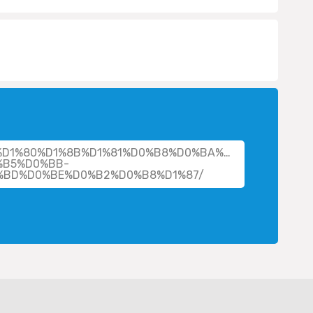
her/%D1%80%D1%8B%D1%81%D0%B8%D0%BA%D0%BE%D0%B2-
%B5%D0%BB-
BD%D0%BE%D0%B2%D0%B8%D1%87/