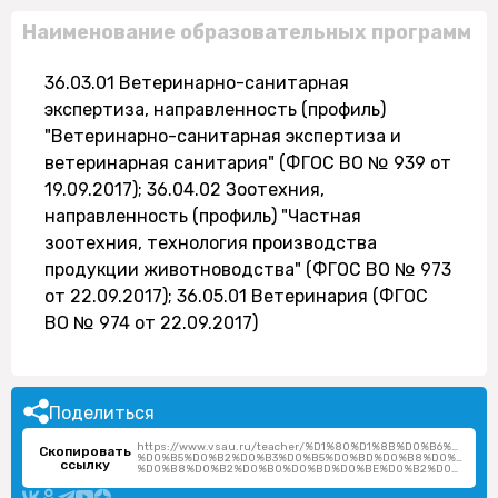
Наименование образовательных программ
36.03.01 Ветеринарно-санитарная
экспертиза, направленность (профиль)
"Ветеринарно-санитарная экспертиза и
ветеринарная санитария" (ФГОС ВО № 939 от
19.09.2017); 36.04.02 Зоотехния,
направленность (профиль) "Частная
зоотехния, технология производства
продукции животноводства" (ФГОС ВО № 973
от 22.09.2017); 36.05.01 Ветеринария (ФГОС
ВО № 974 от 22.09.2017)
Поделиться
https://www.vsau.ru/teacher/%D1%80%D1%8B%D0%B6%D0%B
Скопировать
%D0%B5%D0%B2%D0%B3%D0%B5%D0%BD%D0%B8%D0%B9-
ссылку
%D0%B8%D0%B2%D0%B0%D0%BD%D0%BE%D0%B2%D0%B8%D1%87/