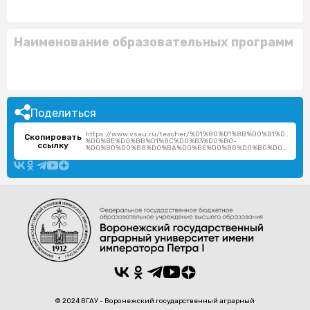
Наименование образовательных программ
Поделиться
https://www.vsau.ru/teacher/%D1%80%D1%8B%D0%B1%D1%
Скопировать
%D0%BE%D0%BB%D1%8C%D0%B3%D0%B0-
ссылку
%D0%BD%D0%B8%D0%BA%D0%BE%D0%BB%D0%B0%D0%B5%D0%B2%D0%BD%D0%B0/
© 2024 ВГАУ - Воронежский государственный аграрный