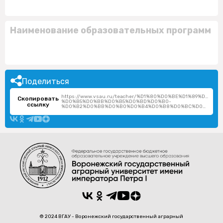
Наименование образовательных программ
Поделиться
https://www.vsau.ru/teacher/%D1%80%D0%BE%D1%89%D1%
Скопировать
%D0%B5%D0%BB%D0%B5%D0%BD%D0%B0-
ссылку
%D0%B2%D0%BB%D0%B0%D0%B4%D0%B8%D0%BC%D0%B8%D1%80%D0%BE%D0%B2%D0%BD%D0%B0/
© 2024 ВГАУ - Воронежский государственный аграрный