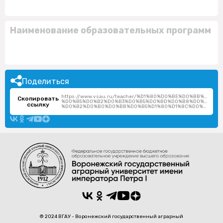
Наименование образовательных программ
Поделиться
https://www.vsau.ru/teacher/%D1%80%D0%BE%D0%BB%D0%
Скопировать
%D0%B5%D0%B2%D0%B3%D0%B5%D0%BD%D0%B8%D0%B9-
ссылку
%D0%B2%D0%B0%D0%BB%D0%B5%D1%80%D1%8C%D0%B5%D0%B2%D0%B8%D1%87/
© 2024 ВГАУ - Воронежский государственный аграрный