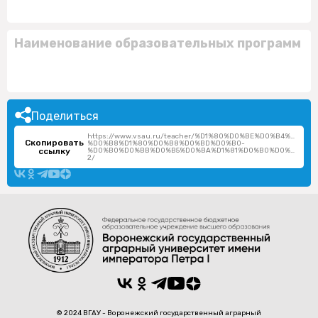
Наименование образовательных программ
Поделиться
https://www.vsau.ru/teacher/%D1%80%D0%BE%D0%B4%D0%
Скопировать
%D0%B8%D1%80%D0%B8%D0%BD%D0%B0-
ссылку
%D0%B0%D0%BB%D0%B5%D0%BA%D1%81%D0%B0%D0%BD%D0
2/
© 2024 ВГАУ - Воронежский государственный аграрный