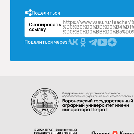
Поделиться
https://www.vsau.ru/teac
Скопировать
%D0%B0%D0%BD%D0%B4%D1%
ссылку
Поделиться через:
© 2024 ВГАУ - Воронежский
государственный аграрный