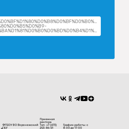
her/%D0%BF%D1%80%D0%B8%D0%BF%D0%B0%D0%B4%D1%8
80%D0%B5%D0%B9-
%D0%B0%D0%BB%D0%B5%D0%BA%D1%81%D0%B0%D0%BD%D0%B4%D1%80%D0%BE%D0%B2%D0%B8%D1%87/
Приемная
ректора
ФГБОУ ВО Воронежский
Тел: +7 (473)
График работы: с
ГАУ
253-86-51
8:00 до 17:00