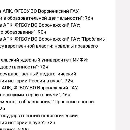
ов АПК, ФГБОУ ВО Воронежский ГАУ;
в образовательной деятельности"; 76ч
ов АПК, ФГБОУ ВО Воронежский ГАУ;
о образования"; 90ч
ов АПК, ФГБОУ ВО Воронежский ГАУ; "Проблемы
сударственной власти: новеллы правового
ательский ядерный университет МИФИ;
ударственности"; 72ч
 государственный педагогический
ия истории России в вузе"; 72ч
в АПК, ФГБОУ ВО Воронежский ГАУ;
сельскими территориями"; 16ч
ременного образования; "Правовые основы
2ч
 государственный педагогический
ия истории в вузе"; 72ч
едение"; 520ч