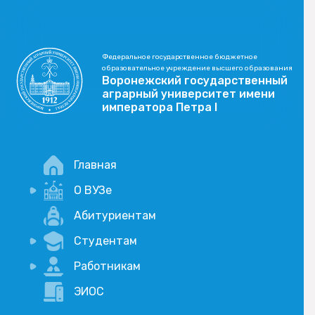
Федеральное государственное бюджетное
образовательное учреждение высшего образования
Воронежский государственный
аграрный университет имени
императора Петра I
Главная
О ВУЗе
Новости
Абитуриентам
История
Студентам
Учебный процесс
Научная деятельность
Портал дистанционого обучения
Работникам
Оплата услуг по QR-коду
Внимание, опрос!
ЭИОС
Академические отпуска
Вакансии
Социально-воспитательная работа