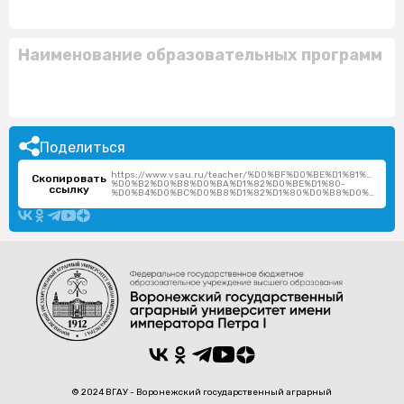
Наименование образовательных программ
Поделиться
https://www.vsau.ru/teacher/%D0%BF%D0%BE%D1%81%D1%
Скопировать
%D0%B2%D0%B8%D0%BA%D1%82%D0%BE%D1%80-
ссылку
%D0%B4%D0%BC%D0%B8%D1%82%D1%80%D0%B8%D0%B5%D0%B2%D0%B8%D1%87/
© 2024 ВГАУ - Воронежский государственный аграрный