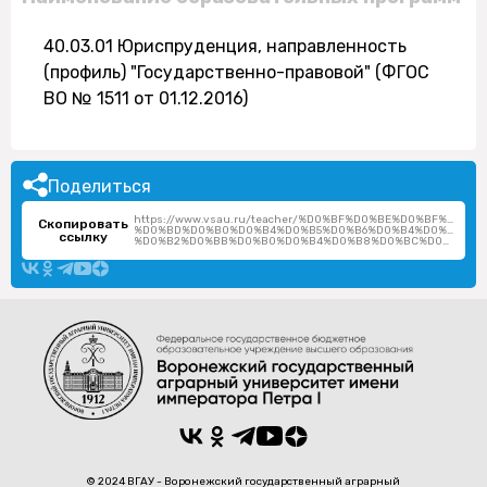
40.03.01 Юриспруденция, направленность
(профиль) "Государственно-правовой" (ФГОС
ВО № 1511 от 01.12.2016)
Поделиться
https://www.vsau.ru/teacher/%D0%BF%D0%BE%D0%BF%D0%
Скопировать
%D0%BD%D0%B0%D0%B4%D0%B5%D0%B6%D0%B4%D0%B0-
ссылку
%D0%B2%D0%BB%D0%B0%D0%B4%D0%B8%D0%BC%D0%B8%D1%80%D0%BE%D0%B2%D0%BD%D0%B0/
© 2024 ВГАУ - Воронежский государственный аграрный