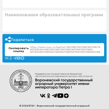
Наименование образовательных программ
Поделиться
https://www.vsau.ru/teacher/%D0%BF%D0%BE%D0%BC%D0
Скопировать
%D1%82%D0%B0%D0%BC%D0%B0%D1%80%D0%B0-
ссылку
%D1%84%D0%B5%D0%B4%D0%BE%D1%80%D0%BE%D0%B2%D0%BD%D0%B0/
© 2024 ВГАУ - Воронежский государственный аграрный