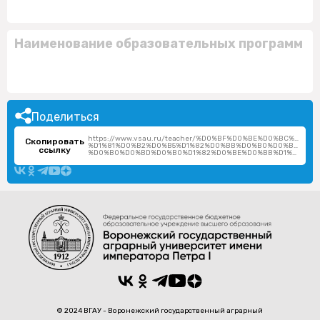
Наименование образовательных программ
Поделиться
https://www.vsau.ru/teacher/%D0%BF%D0%BE%D0%BC%D0
Скопировать
%D1%81%D0%B2%D0%B5%D1%82%D0%BB%D0%B0%D0%BD%D0%
ссылку
%D0%B0%D0%BD%D0%B0%D1%82%D0%BE%D0%BB%D1%8C%D0%B5%D0%B2%D0%BD%D0%B0/
© 2024 ВГАУ - Воронежский государственный аграрный