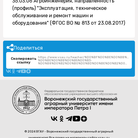
35.03.06 Агроинженерия, направленность
(профиль) "Эксплуатация, техническое
обслуживание и ремонт машин и
оборудования" (ФГОС ВО № 813 от 23.08.2017)
Поделиться
https://www.vsau.ru/teacher/%D0%BF%D0%BE%D0%BB%D0
Скопировать
%D0%BE%D0%BB%D0%B5%D0%B3-
ссылку
%D0%B8%D0%B2%D0%B0%D0%BD%D0%BE%D0%B2%D0%B8%D1%87/
© 2024 ВГАУ - Воронежский государственный аграрный
университет Все права на материалы сайта vsau.ru