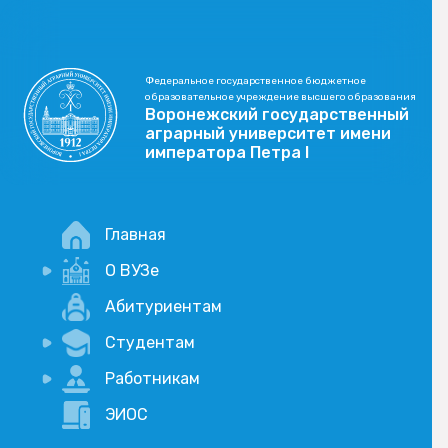
Федеральное государственное бюджетное
образовательное учреждение высшего образования
Воронежский государственный
аграрный университет имени
императора Петра I
Главная
О ВУЗе
Новости
Абитуриентам
История
Студентам
Учебный процесс
Научная деятельность
Портал дистанционого обучения
Работникам
Оплата услуг по QR-коду
Внимание, опрос!
ЭИОС
Академические отпуска
Вакансии
Социально-воспитательная работа