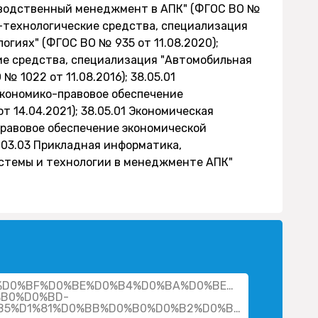
зводственный менеджмент в АПК" (ФГОС ВО №
но-технологические средства, специализация
огиях" (ФГОС ВО № 935 от 11.08.2020);
ие средства, специализация "Автомобильная
 1022 от 11.08.2016); 38.05.01
Экономико-правовое обеспечение
 14.04.2021); 38.05.01 Экономическая
правовое обеспечение экономической
9.03.03 Прикладная информатика,
стемы и технологии в менеджменте АПК"
cher/%D0%BF%D0%BE%D0%B4%D0%BA%D0%BE%D0%BB%D0%
B0%D0%BD-
%D0%B2%D1%8F%D1%87%D0%B5%D1%81%D0%BB%D0%B0%D0%B2%D0%BE%D0%B2%D0%B8%D1%87/