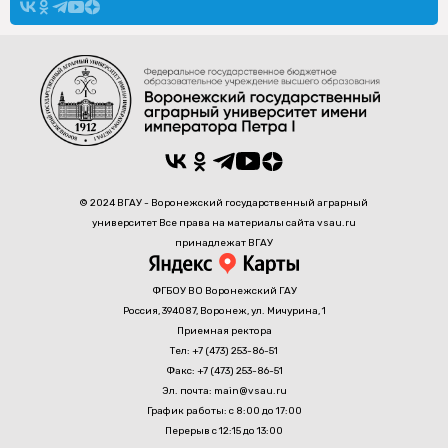
© 2024 ВГАУ - Воронежский государственный аграрный
университет Все права на материалы сайта vsau.ru
принадлежат ВГАУ
ФГБОУ ВО Воронежский ГАУ
Россия, 394087, Воронеж, ул. Мичурина, 1
Приемная ректора
Тел: +7 (473) 253-86-51
Факс: +7 (473) 253-86-51
Эл. почта: main@vsau.ru
График работы: с 8:00 до 17:00
Перерыв с 12:15 до 13:00