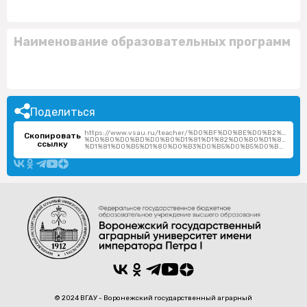
Наименование образовательных программ
Поделиться
https://www.vsau.ru/teacher/%D0%BF%D0%BE%D0%B2%D0
Скопировать
%D0%B0%D0%BD%D0%B0%D1%81%D1%82%D0%B0%D1%81%D0%
ссылку
%D1%81%D0%B5%D1%80%D0%B3%D0%B5%D0%B5%D0%B2%D0%BD%D0%B0/
© 2024 ВГАУ - Воронежский государственный аграрный