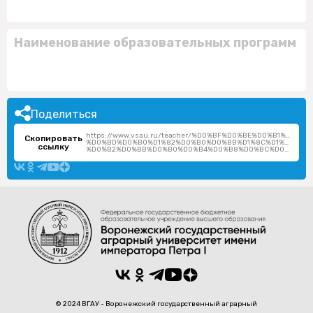
Наименование образовательных программ
Поделиться
https://www.vsau.ru/teacher/%D0%BF%D0%BE%D0%B1%D0
Скопировать
%D0%BD%D0%B0%D1%82%D0%B0%D0%BB%D1%8C%D1%8F-
ссылку
%D0%B2%D0%BB%D0%B0%D0%B4%D0%B8%D0%BC%D0%B8%D1%80%D0%BE%D0%B2%D0%BD%D0%B0/
© 2024 ВГАУ - Воронежский государственный аграрный