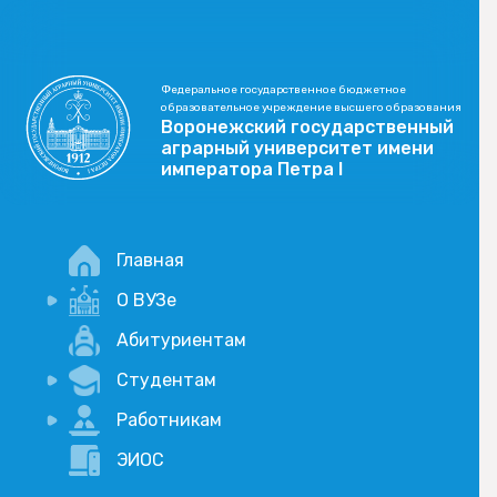
Федеральное государственное бюджетное
образовательное учреждение высшего образования
Воронежский государственный
аграрный университет имени
императора Петра I
Главная
О ВУЗе
Новости
Абитуриентам
История
Студентам
Учебный процесс
Научная деятельность
Портал дистанционого обучения
Работникам
Оплата услуг по QR-коду
Внимание, опрос!
ЭИОС
Академические отпуска
Вакансии
Социально-воспитательная работа