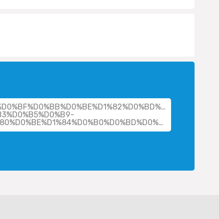
cher/%D0%BF%D0%BB%D0%BE%D1%82%D0%BD%D0%B8%D0%
B3%D0%B5%D0%B9-
%D0%BC%D0%B8%D1%82%D1%80%D0%BE%D1%84%D0%B0%D0%BD%D0%BE%D0%B2%D0%B8%D1%87/