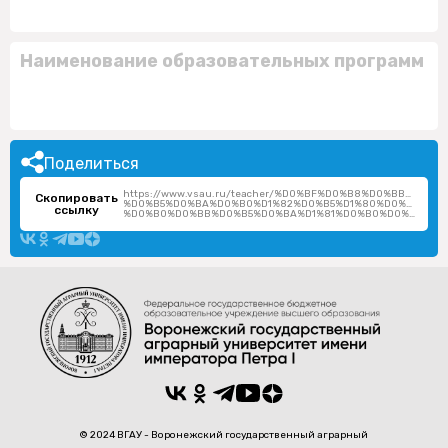
Наименование образовательных программ
Поделиться
https://www.vsau.ru/teacher/%D0%BF%D0%B8%D0%BB%D1
Скопировать
%D0%B5%D0%BA%D0%B0%D1%82%D0%B5%D1%80%D0%B8%D0
ссылку
%D0%B0%D0%BB%D0%B5%D0%BA%D1%81%D0%B0%D0%BD%D0%B4%D1%80%D0%BE%D0%B2%D0%BD%D0%B0/
© 2024 ВГАУ - Воронежский государственный аграрный