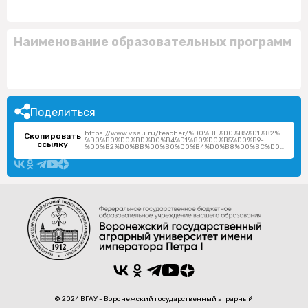
Наименование образовательных программ
Поделиться
https://www.vsau.ru/teacher/%D0%BF%D0%B5%D1%82%D1%8
Скопировать
%D0%B0%D0%BD%D0%B4%D1%80%D0%B5%D0%B9-
ссылку
%D0%B2%D0%BB%D0%B0%D0%B4%D0%B8%D0%BC%D0%B8%D1%80%D0%BE%D0%B2%D0%B8%D1%87/
© 2024 ВГАУ - Воронежский государственный аграрный