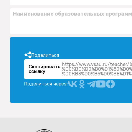
Наименование образовательных программ
Поделиться
https://www.vsau.ru/tea
Скопировать
%D0%BC%D0%B0%D1%80%D0
ссылку
Поделиться через: