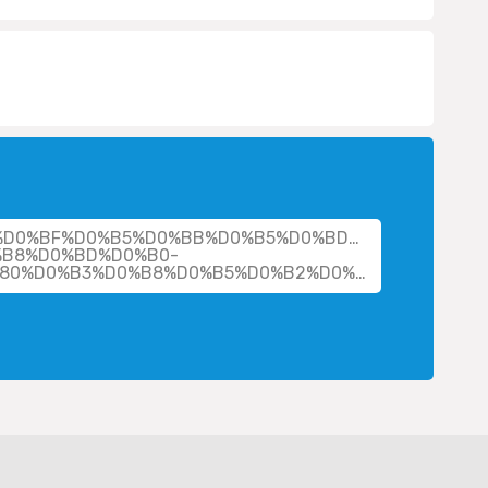
cher/%D0%BF%D0%B5%D0%BB%D0%B5%D0%BD%D0%B8%D1%
%B8%D0%BD%D0%B0-
%D0%B3%D0%B5%D0%BE%D1%80%D0%B3%D0%B8%D0%B5%D0%B2%D0%BD%D0%B0/