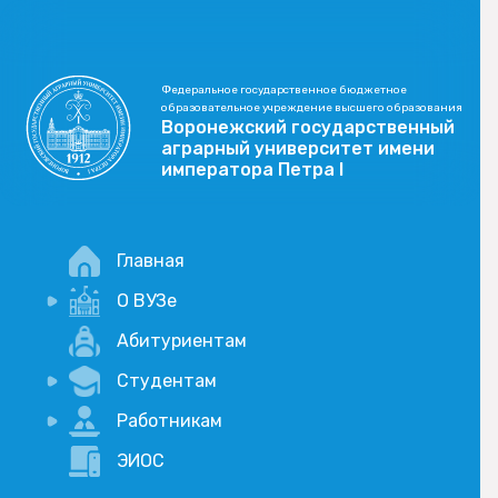
Федеральное государственное бюджетное
образовательное учреждение высшего образования
Воронежский государственный
аграрный университет имени
императора Петра I
Главная
О ВУЗе
Новости
Абитуриентам
История
Студентам
Учебный процесс
Научная деятельность
Портал дистанционого обучения
Работникам
Оплата услуг по QR-коду
Внимание, опрос!
ЭИОС
Академические отпуска
Вакансии
Социально-воспитательная работа