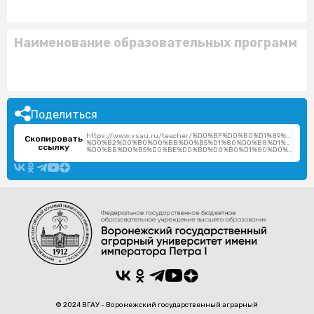
Наименование образовательных программ
Поделиться
https://www.vsau.ru/teacher/%D0%BF%D0%B0%D1%89%D0%
Скопировать
%D0%B2%D0%B0%D0%BB%D0%B5%D1%80%D0%B8%D1%8F-
ссылку
%D0%BB%D0%B5%D0%BE%D0%BD%D0%B0%D1%80%D0%B4%D0%BE%D0%B2%D0%BD%D0%B0/
© 2024 ВГАУ - Воронежский государственный аграрный