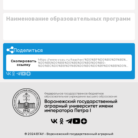
Наименование образовательных программ
Поделиться
https://www.vsau.ru/teacher/%D0%BF%D0%B0%D1%85%D0%
Скопировать
%D0%B5%D0%BB%D0%B5%D0%BD%D0%B0-
ссылку
%D0%BC%D0%B8%D1%85%D0%B0%D0%B9%D0%BB%D0%BE%D0%B2%D0%BD%D0%B0/
© 2024 ВГАУ - Воронежский государственный аграрный