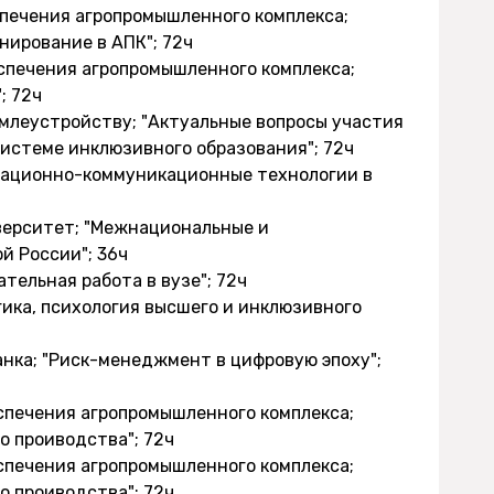
еспечения агропромышленного комплекса;
нирование в АПК"; 72ч
еспечения агропромышленного комплекса;
; 72ч
емлеустройству; "Актуальные вопросы участия
системе инклюзивного образования"; 72ч
рмационно-коммуникационные технологии в
верситет; "Межнациональные и
 России"; 36ч
тельная работа в вузе"; 72ч
гика, психология высшего и инклюзивного
нка; "Риск-менеджмент в цифровую эпоху";
еспечения агропромышленного комплекса;
о проиводства"; 72ч
еспечения агропромышленного комплекса;
о проиводства"; 72ч