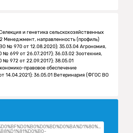
 "Селекция и генетика сельскохозяйственных
.02 Менеджмент, направленность (профиль)
 № 970 от 12.08.2020); 35.03.04 Агрономия,
 № 699 от 26.07.2017); 36.03.02 Зоотехния,
№ 972 от 22.09.2017); 38.05.01
Экономико-правовое обеспечение
 14.04.2021); 36.05.01 Ветеринария (ФГОС ВО
cher/%D0%BF%D0%B0%D0%BD%D0%BA%D1%80%D0%B0%D1%
B8%D1%81%D0%B0-