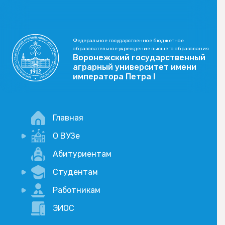
Федеральное государственное бюджетное
образовательное учреждение высшего образования
Воронежский государственный
аграрный университет имени
императора Петра I
Главная
О ВУЗе
Новости
Абитуриентам
История
Студентам
Учебный процесс
Научная деятельность
Портал дистанционого обучения
Работникам
Оплата услуг по QR-коду
Внимание, опрос!
ЭИОС
Академические отпуска
Вакансии
Социально-воспитательная работа