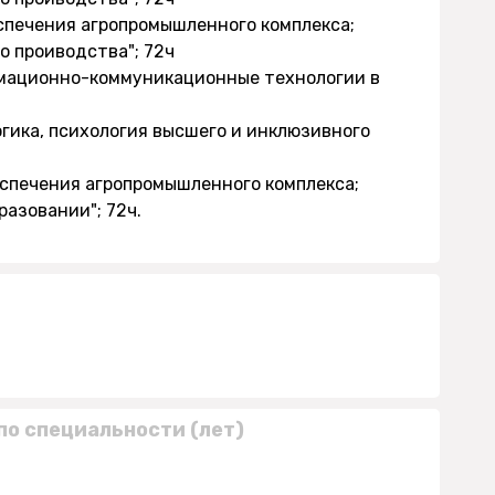
еспечения агропромышленного комплекса;
о проиводства"; 72ч
рмационно-коммуникационные технологии в
огика, психология высшего и инклюзивного
еспечения агропромышленного комплекса;
азовании"; 72ч.
по специальности (лет)