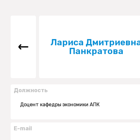
Лариса Дмитриевн
Панкратова
Должность
Доцент кафедры экономики АПК
E-mail