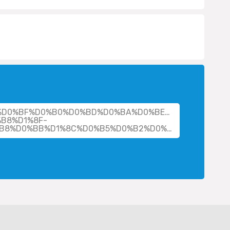
her/%D0%BF%D0%B0%D0%BD%D0%BA%D0%BE%D0%B2%D0%B
B8%D1%8F-
%D0%B2%D0%B0%D1%81%D0%B8%D0%BB%D1%8C%D0%B5%D0%B2%D0%BD%D0%B0/