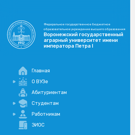
Федеральное государственное бюджетное
образовательное учреждение высшего образования
Воронежский государственный
аграрный университет имени
императора Петра I
Главная
О ВУЗе
Новости
Абитуриентам
История
Студентам
Учебный процесс
Научная деятельность
Портал дистанционого обучения
Работникам
Оплата услуг по QR-коду
Внимание, опрос!
ЭИОС
Академические отпуска
Вакансии
Социально-воспитательная работа