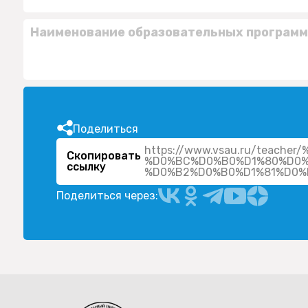
Наименование образовательных программ
Поделиться
https://www.vsau.ru/teac
Скопировать
%D0%BC%D0%B0%D1%80%D0%
ссылку
Поделиться через: