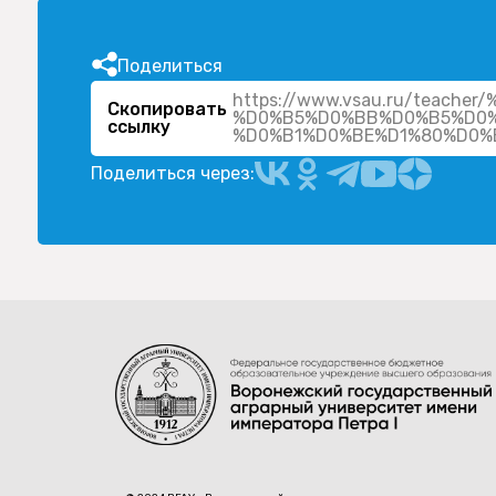
Поделиться
https://www.vsau.ru/teac
Скопировать
%D0%B5%D0%BB%D0%B5%D0
ссылку
Поделиться через: