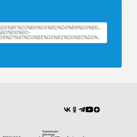
her/%D0%BF%D0%B0%D0%BD%D0%B8%D0%BD%D0%B0-
%BD%D0%B0-
%D0%B1%D0%BE%D1%80%D0%B8%D1%81%D0%BE%D0%B2%D0%BD%D0%B0/
Приемная
ректора