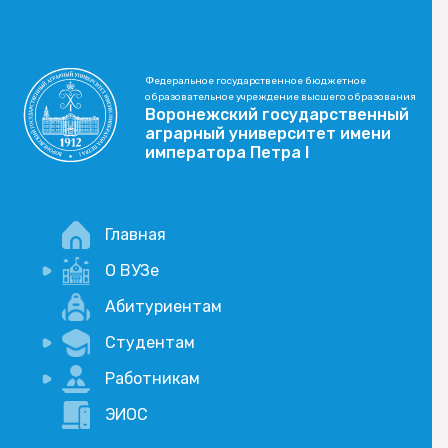
Федеральное государственное бюджетное
образовательное учреждение высшего образования
Воронежский государственный
аграрный университет имени
императора Петра I
Главная
О ВУЗе
Новости
Абитуриентам
История
Студентам
Учебный процесс
Научная деятельность
Портал дистанционого обучения
Работникам
Оплата услуг по QR-коду
Внимание, опрос!
ЭИОС
Академические отпуска
Вакансии
Социально-воспитательная работа