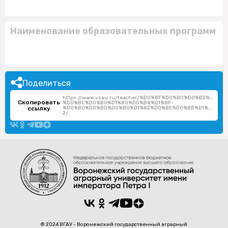
Наименование образовательных программ
Поделиться
https://www.vsau.ru/teacher/%D0%BF%D0%B0%D0%B2%D0
Скопировать
%D0%BC%D0%B0%D1%80%D0%B8%D1%8F-
ссылку
%D0%B0%D0%BD%D0%B0%D1%82%D0%BE%D0%BB%D1%8C%D0
2/
© 2024 ВГАУ - Воронежский государственный аграрный